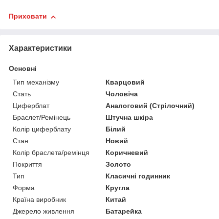
Приховати
Характеристики
Основні
Тип механізму
Кварцовий
Стать
Чоловіча
Циферблат
Аналоговий (Стрілочний)
Браслет/Ремінець
Штучна шкіра
Колір циферблату
Білий
Стан
Новий
Колір браслета/ремінця
Коричневий
Покриття
Золото
Тип
Класичні годинник
Форма
Кругла
Країна виробник
Китай
Джерело живлення
Батарейка