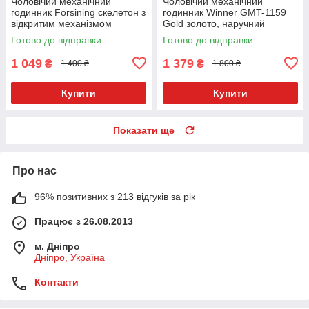
Чоловічий механічний
Чоловічий механічний
годинник Forsining скелетон з
годинник Winner GMT-1159
відкритим механізмом
Gold золото, наручний
металеві сталеві Skeleton
годинник Віннер скелетон
Готово до відправки
Готово до відправки
1 049
1 379
₴
₴
1 400 ₴
1 800 ₴
Купити
Купити
Показати ще
Про нас
96% позитивних з 213 відгуків за рік
Працює з 26.08.2013
м. Дніпро
Дніпро, Україна
Контакти