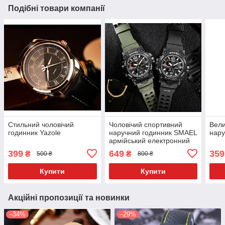
Подібні товари компанії
Стильний чоловічий
Чоловічий спортивний
Вели
годинник Yazole
наручний годинник SMAEL
нару
армійський електронний
399
649
359
₴
₴
500 ₴
800 ₴
Купити
Купити
Акційні пропозиції та новинки
–34%
–29%