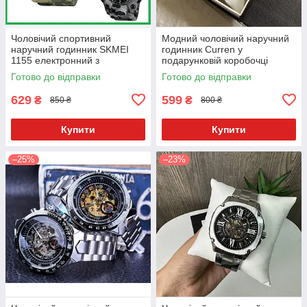
Чоловічий спортивний
Модний чоловічий наручний
наручний годинник SKMEI
годинник Curren у
1155 електронний з
подарунковій коробочці
підсвіткою, армійський
<unk> Стильний та якісний
Готово до відправки
Готово до відправки
камуфляжний годинник із
годинник для чоловіків на
будильником
руку
629
599
₴
₴
850 ₴
800 ₴
Купити
Купити
–25%
–23%