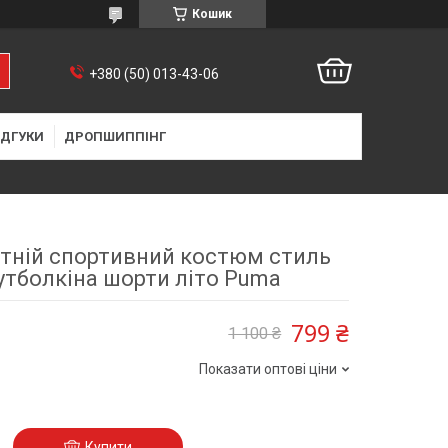
Кошик
+380 (50) 013-43-06
ІДГУКИ
ДРОПШИППІНГ
ітній спортивний костюм стиль
утболкіна шорти літо Puma
799 ₴
1 100 ₴
Показати оптові ціни
Купити