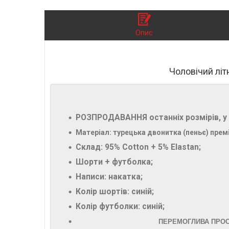
Опис
Чоловічий літ
РОЗПРОДАВАННЯ останніх розмірів, у 
Матеріал: турецька двонитка (пеньє) премі
Склад: 95% Cotton + 5% Elastan;
Шорти + футболка;
Написи: накатка;
Колір шортів: синій;
Колір футболки: синій;
ПЕРЕМОГЛИВА ПРОСЬБ