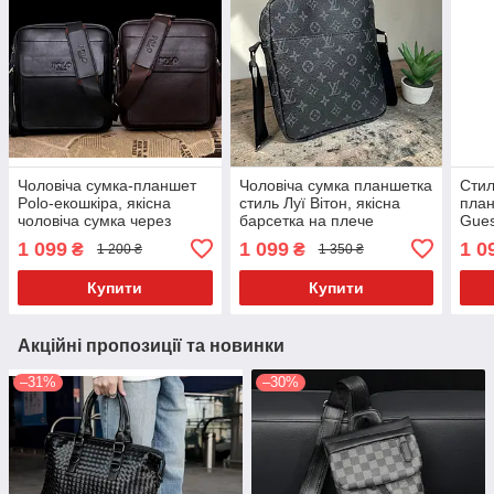
Чоловіча сумка-планшет
Чоловіча сумка планшетка
Стил
Polo-екошкіра, якісна
стиль Луї Вітон, якісна
план
чоловіча сумка через
барсетка на плече
Gues
плече шкіряна барсетка
Гесс
1 099
1 099
1 0
₴
₴
1 200 ₴
1 350 ₴
планшетка Поло
Купити
Купити
Акційні пропозиції та новинки
–31%
–30%