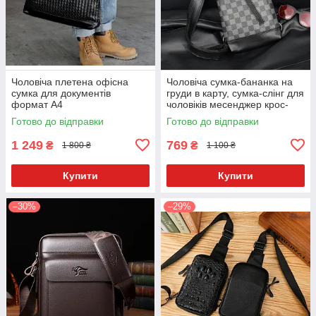
Чоловіча плетена офісна
Чоловіча сумка-бананка на
сумка для документів
груди в карту, сумка-слінг для
формат А4
чоловіків месенджер крос-
боді
Готово до відправки
Готово до відправки
1 249
769
₴
₴
1 800 ₴
1 100 ₴
Купити
Купити
–30%
–29%