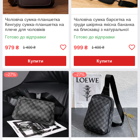
Чоловіча сумка-планшетка
Чоловіча сумка барсетка на
Кенгуру сумка-планшетка на
груди шкіряна якісна бананка
плече для чоловіків
на блискавці з натуральної
шкіри
Готово до відправки
Готово до відправки
979
999
₴
₴
1 400 ₴
1 400 ₴
Купити
Купити
–27%
–27%