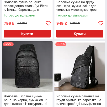
Чоловіча сумка бананка
Чоловіча сумка на груди
повсякденна стиль Луї Вітон
екошкіра, сумка-слінг для
клітинка, барсетка для
чоловіків месенджер крос-
чоловіків
боді
Готово до відправки
Готово до відправки
799
949
₴
₴
1 100 ₴
1 300 ₴
Купити
Купити
–27%
–27%
Чоловіча шкіряна сумка-
Чоловіча сумка-бананка на
бананка чорна, сумка-слінг
груди армійська барсетка на
для чоловіків із натуральної
плече кросбоді камуфляжна