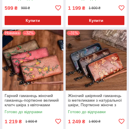
599
1 199
₴
₴
900 ₴
1 800 ₴
Купити
Купити
Новинка
–32%
–31%
Гарний гаманець жіночий
Жіночий шкіряний гаманець
гаманець-портмоне великий
із метеликами з натуральної
клатч шкіра з квіточками
шкіри, Портмоне жіноче з
тисненням метелика
Готово до відправки
Готово до відправки
1 219
1 249
₴
₴
1 800 ₴
1 800 ₴