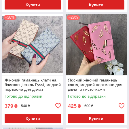
Купити
Купити
–30%
–29%
Жіночий гаманець клатч на
Якісний жіночий гаманець
блискавці стиль Гуччі, модний
клатч, модний портмоне для
портмоне для дівчат
дівчат з листочками
Готово до відправки
Готово до відправки
379
425
₴
₴
540 ₴
600 ₴
Купити
Купити