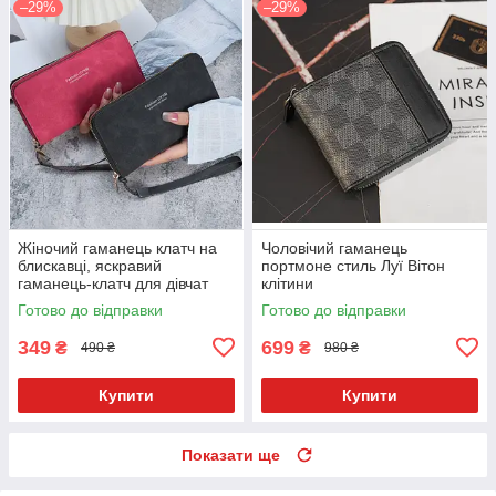
–29%
–29%
Жіночий гаманець клатч на
Чоловічий гаманець
блискавці, яскравий
портмоне стиль Луї Вітон
гаманець-клатч для дівчат
клітини
Готово до відправки
Готово до відправки
349
699
₴
₴
490 ₴
980 ₴
Купити
Купити
Показати ще