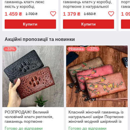
гаманець клатч люкс
гаманець клатч у коробці,
порт
якість у коробці,
портмоне з натуральної
гама
високоякісний жіночий
шкіри чорний
шкір
1 459
1 379
1 0
₴
₴
1 700 ₴
1 650 ₴
портмоне з натуральної
шкіри
Купити
Купити
Акційні пропозиції та новинки
–33%
Новинка
–33%
РОЗПРОДАЖ! Великий
Класний жіночий гаманець із
чоловічий клатч рептилія,
натуральної шкіри Портмоне
гаманець портмоне
жіночий модний шкіряний із
тисненням квітами
Готово до відправки
Готово до відправки