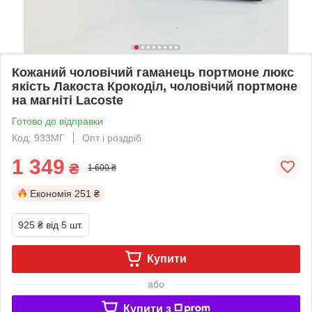
Кожаний чоловічий гаманець портмоне люкс
якість Лакоста Крокоділ, чоловічий портмоне
на магніті Lacoste
Готово до відправки
Код: 933МГ
Опт і роздріб
1 349
₴
1 600 ₴
Економія
251 ₴
925 ₴
від 5 шт.
Купити
або
Купити з