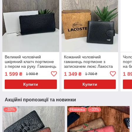
Великий чоловічий
Кожаний чоловічий
Чоло
шкіряний клатч портмоне
гаманець портмоне з
порт
з пером на руку. Гаманець
затискачем люкс Лакоста
на б
барсетка з натуральної
Крокоділ, чоловічий
барс
1 599
1 349
1 8
₴
₴
1 900 ₴
1 700 ₴
шкіри
портмоне на кнопці
нату
Lacoste
Купити
Купити
Акційні пропозиції та новинки
–33%
Новинка
–33%