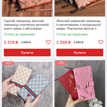
Гарний гаманець жіночий
Жіночий шкіряний гаманець
гаманець-портмоне великий
із метеликами з натуральної
клатч шкіра з квіточками
шкіри, Портмоне жіноче з
тисненням метелика
Готово до відправки
Готово до відправки
1 219
1 249
₴
₴
1 800 ₴
1 800 ₴
Купити
Купити
–30%
–29%