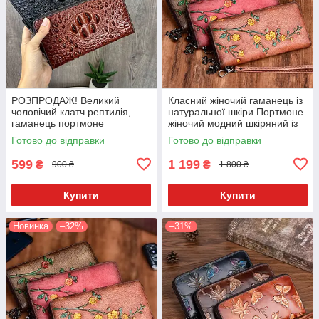
РОЗПРОДАЖ! Великий
Класний жіночий гаманець із
чоловічий клатч рептилія,
натуральної шкіри Портмоне
гаманець портмоне
жіночий модний шкіряний із
тисненням квітами
Готово до відправки
Готово до відправки
599
1 199
₴
₴
900 ₴
1 800 ₴
Купити
Купити
Новинка
–32%
–31%