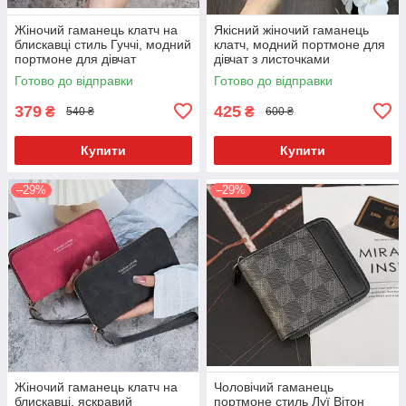
Жіночий гаманець клатч на
Якісний жіночий гаманець
блискавці стиль Гуччі, модний
клатч, модний портмоне для
портмоне для дівчат
дівчат з листочками
Готово до відправки
Готово до відправки
379
425
₴
₴
540 ₴
600 ₴
Купити
Купити
–29%
–29%
Жіночий гаманець клатч на
Чоловічий гаманець
блискавці, яскравий
портмоне стиль Луї Вітон