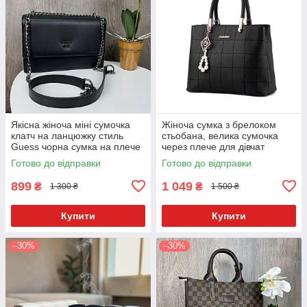
Якісна жіноча міні сумочка
Жіноча сумка з брелоком
клатч на ланцюжку стиль
стьобана, велика сумочка
Guess чорна сумка на плече
через плече для дівчат
Готово до відправки
Готово до відправки
899
1 049
₴
₴
1 300 ₴
1 500 ₴
Купити
Купити
–30%
–30%