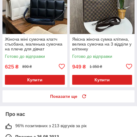
Жіноча міні сумочка клатч
Якісна жіноча сумка клітина,
стьобана, маленька сумочка
велика сумочка на 3 відділи у
на плече для дівчат
клітинку
Готово до відправки
Готово до відправки
625
949
₴
₴
890 ₴
1 350 ₴
Купити
Купити
Показати ще
Про нас
96% позитивних з 213 відгуків за рік
Працює з 26.08.2013