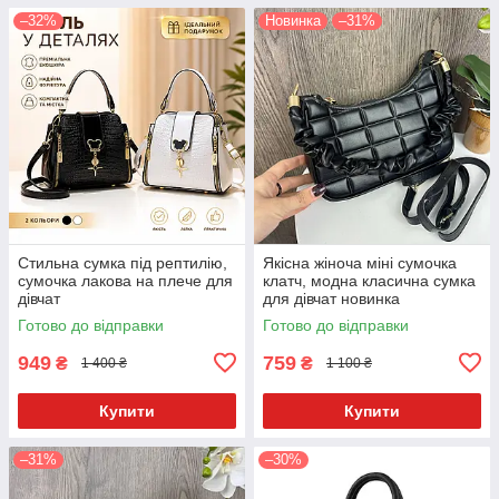
–32%
Новинка
–31%
Стильна сумка під рептилію,
Якісна жіноча міні сумочка
сумочка лакова на плече для
клатч, модна класична сумка
дівчат
для дівчат новинка
Готово до відправки
Готово до відправки
949
759
₴
₴
1 400 ₴
1 100 ₴
Купити
Купити
–31%
–30%