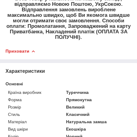
відправляємо Новою Поштою, УкрСокою.
Відправлення замовлень вироблене
максимально швидко, щоб Ви якомога швидше
могли отримати своє замовлення. Способи
оплати: Промолатання, Запроваджений на карту
Приватбанка, Накладений платіж (ОПЛАТА ЗА
ПОЛУЧНІ).
Приховати
Характеристики
Основні
Країна виробник
Туреччина
Форма
Прямокутна
Розмір
Великий
Стиль
Класичний
Матеріал
Натуральна замша
Вид шкіри
Екошкіра
Колір
Чорний