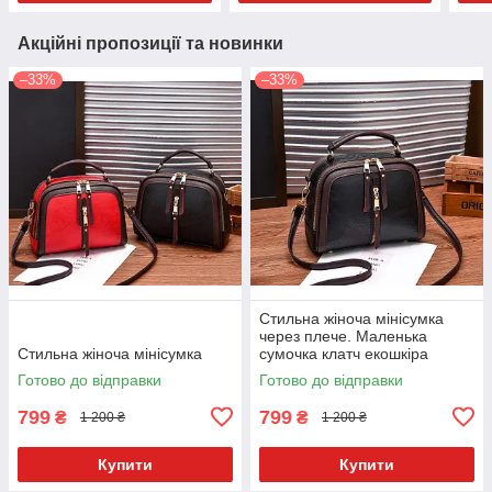
Акційні пропозиції та новинки
–33%
–33%
Стильна жіноча мінісумка
через плече. Маленька
Стильна жіноча мінісумка
сумочка клатч екошкіра
модна та стильна
Готово до відправки
Готово до відправки
799
799
₴
₴
1 200 ₴
1 200 ₴
Купити
Купити