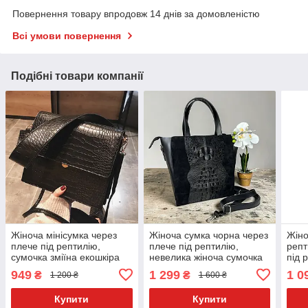
Повернення товару впродовж 14 днів за домовленістю
Всі умови повернення
Подібні товари компанії
Жіноча мінісумка через
Жіноча сумка чорна через
Жіно
плече під рептилію,
плече під рептилію,
репт
сумочка зміїна екошкіра
невелика жіноча сумочка
під 
модна
зміїна
крок
949
1 299
1 0
₴
₴
1 200 ₴
1 600 ₴
Купити
Купити