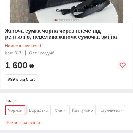
Жіноча сумка чорна через плече під
рептилію, невелика жіноча сумочка зміїна
Немає в наявності
Код: 817
Опт і роздріб
1 600
₴
899 ₴
від 5 шт.
Колір
Чорний
Бордовий
Синій
Каппучино
Коричневий
Немає в наявності