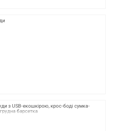
ди
уди з USB-екошкірою, крос-боді сумка-
агрудна барсетка