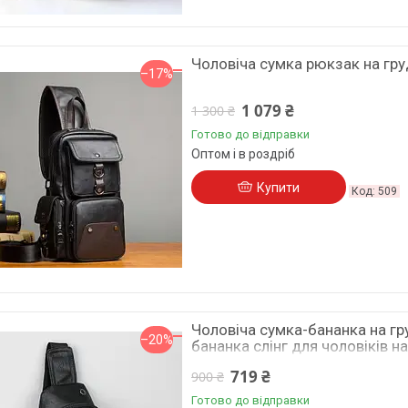
Чоловіча сумка рюкзак на гру
–17%
1 079 ₴
1 300 ₴
Готово до відправки
Оптом і в роздріб
Купити
509
Чоловіча сумка-бананка на гр
–20%
бананка слінг для чоловіків н
719 ₴
900 ₴
Готово до відправки