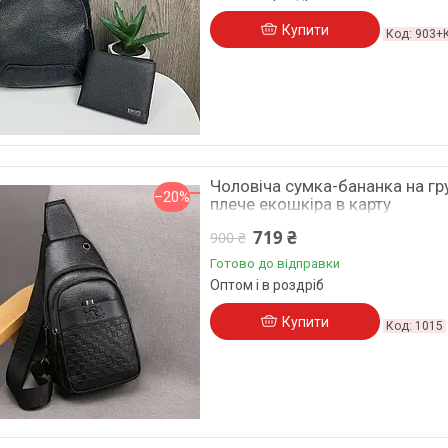
Купити
903+
Чоловіча сумка-бананка на гр
–20%
плече екошкіра в карту
719 ₴
900 ₴
Готово до відправки
Оптом і в роздріб
Купити
1015