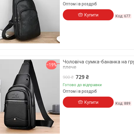
Оптом і в роздріб
Купити
677
Чоловіча сумка-бананка на гр
–19%
плече
729 ₴
900 ₴
Готово до відправки
Оптом і в роздріб
Купити
889