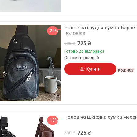
Чоловіча грудна сумка-барсет
–24%
чоловіка
725 ₴
950 ₴
Готово до відправки
Оптом і в роздріб
Купити
403
Чоловіча шкіряна сумка месе
–15%
725 ₴
850 ₴