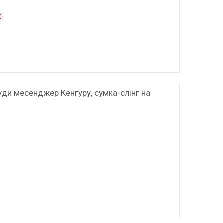
К
уди месенджер Кенгуру, сумка-слінг на