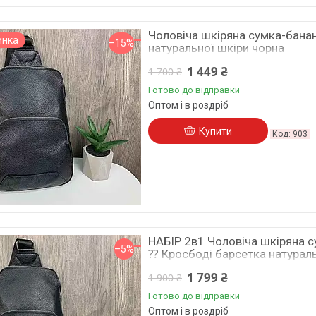
Чоловіча шкіряна сумка-банан
инка
–15%
натуральної шкіри чорна
1 449 ₴
1 700 ₴
Готово до відправки
Оптом і в роздріб
Купити
903
НАБІР 2в1 Чоловіча шкіряна с
–5%
⁇ Кросбоді барсетка натурал
1 799 ₴
1 900 ₴
Готово до відправки
Оптом і в роздріб